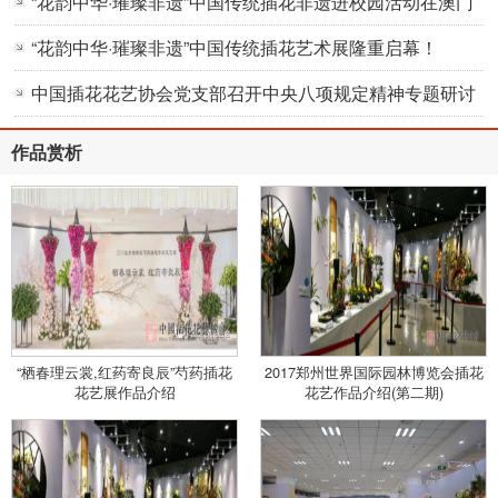
“花韵中华·璀璨非遗”中国传统插花非遗进校园活动在澳门
成功举办！
“花韵中华·璀璨非遗”中国传统插花艺术展隆重启幕！
中国插花花艺协会党支部召开中央八项规定精神专题研讨
会暨专题党课学习
作品赏析
“栖春理云裳,红药寄良辰”芍药插花
2017郑州世界国际园林博览会插花
花艺展作品介绍
花艺作品介绍(第二期)